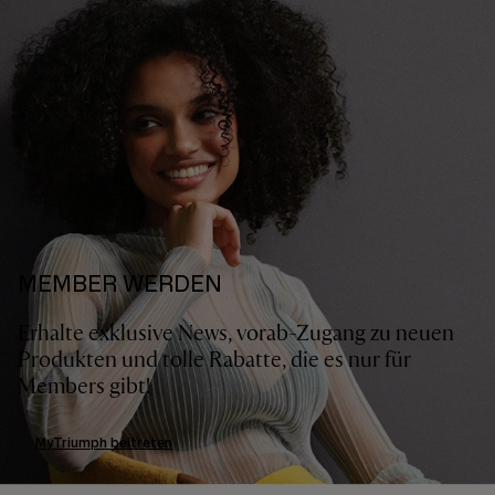
MEMBER WERDEN
Erhalte exklusive News, vorab-Zugang zu neuen
Produkten und tolle Rabatte, die es nur für
Members gibt!
MyTriumph beitreten