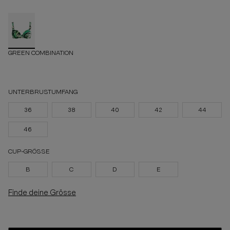
GREEN COMBINATION
UNTERBRUSTUMFANG
36
38
40
42
44
46
CUP-GRÖSSE
B
C
D
E
Finde deine Grösse