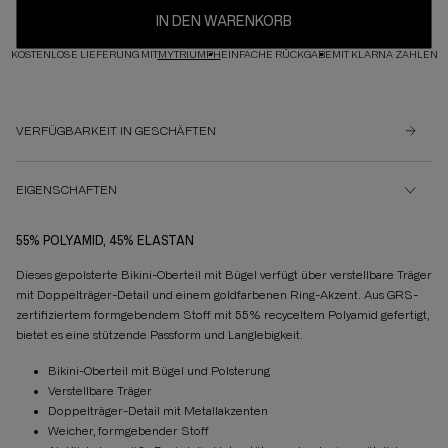
IN DEN WARENKORB
KOSTENLOSE LIEFERUNG MIT
MYTRIUMPH
EINFACHE RÜCKGABE
MIT KLARNA ZAHLEN
VERFÜGBARKEIT IN GESCHÄFTEN
EIGENSCHAFTEN
55% POLYAMID, 45% ELASTAN
Dieses gepolsterte Bikini-Oberteil mit Bügel verfügt über verstellbare Träger
mit Doppelträger-Detail und einem goldfarbenen Ring-Akzent. Aus GRS-
zertifiziertem formgebendem Stoff mit 55% recyceltem Polyamid gefertigt,
bietet es eine stützende Passform und Langlebigkeit.
Bikini-Oberteil mit Bügel und Polsterung
Verstellbare Träger
Doppelträger-Detail mit Metallakzenten
Weicher, formgebender Stoff