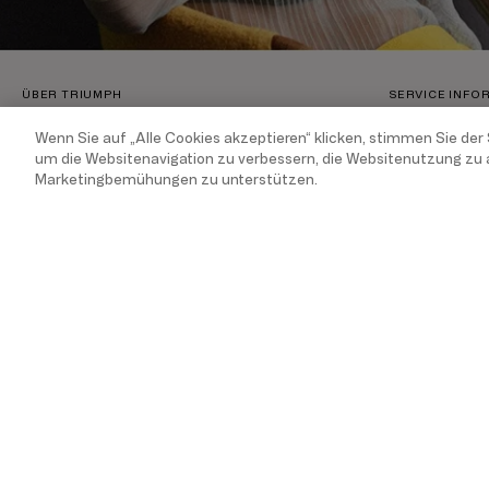
ÜBER TRIUMPH
SERVICE INFO
Wenn Sie auf „Alle Cookies akzeptieren“ klicken, stimmen Sie der
MyTriumph Treueprogramm
Kontakt
um die Websitenavigation zu verbessern, die Websitenutzung zu 
Unternehmen
FAQ
Marketingbemühungen zu unterstützen.
Karriere
Händlersuch
Franchising
Status deine
Nachhaltigkeit
Widerruf Des
BH-Größen 
Together we
Triumph AB
Clever Care