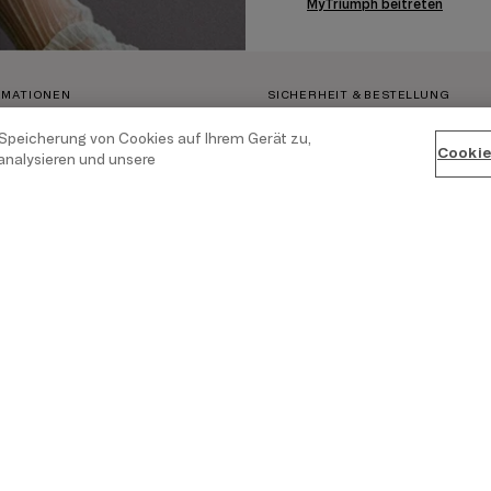
MyTriumph beitreten
RMATIONEN
SICHERHEIT & BESTELLUNG
 Speicherung von Cookies auf Ihrem Gerät zu,
Zahlungsarten
Cookie
analysieren und unsere
Versand
e
Retouren
r Bestellung
AGB
 Vertrags
Datenschutz
Rechner
Impressum
 grow
Whistleblowing channel:
inte
C
at@triumph.com
Cookie-Einstellungen