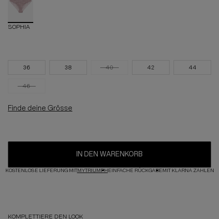
SOPHIA
36
38
40
42
44
46
Finde deine Grösse
IN DEN WARENKORB
KOSTENLOSE LIEFERUNG MIT
MYTRIUMPH
EINFACHE RÜCKGABE
MIT KLARNA ZAHLEN
KOMPLETTIERE DEN LOOK