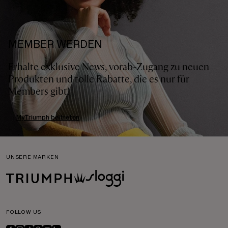
MEMBER WERDEN
Erhalte exklusive News, vorab-Zugang zu neuen
Produkten und tolle Rabatte, die es nur für
Members gibt!
MyTriumph beitreten
UNSERE MARKEN
FOLLOW US