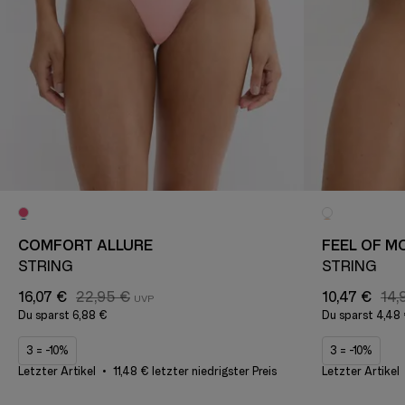
COMFORT ALLURE
FEEL OF M
STRING
STRING
16,07 €
22,95 €
10,47 €
14,
Du sparst
6,88 €
Du sparst
4,48
3 = -10%
3 = -10%
Letzter Artikel
11,48 € letzter niedrigster Preis
Letzter Artikel