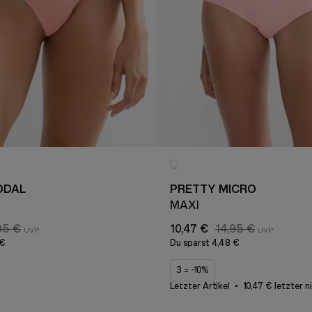
ODAL
PRETTY MICRO
MAXI
95 €
10,47 €
14,95 €
 €
Du sparst
4,48 €
3 = -10%
Letzter Artikel
10,47 € letzter n