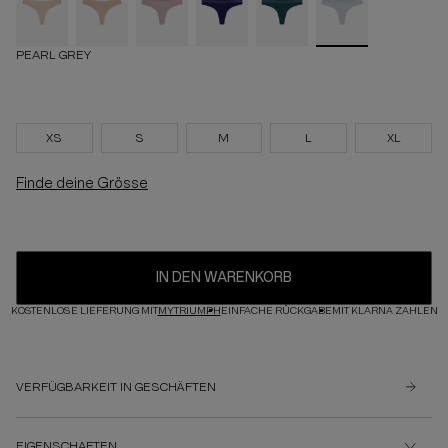
PEARL GREY
XS
S
M
L
XL
Finde deine Grösse
IN DEN WARENKORB
KOSTENLOSE LIEFERUNG MIT
MYTRIUMPH
EINFACHE RÜCKGABE
MIT KLARNA ZAHLEN
VERFÜGBARKEIT IN GESCHÄFTEN
EIGENSCHAFTEN