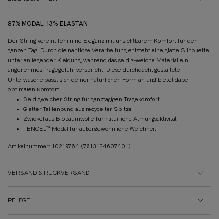
87% MODAL, 13% ELASTAN
Der String vereint feminine Eleganz mit unsichtbarem Komfort für den
ganzen Tag. Durch die nahtlose Verarbeitung entsteht eine glatte Silhouette
unter anliegender Kleidung, während das seidig-weiche Material ein
angenehmes Tragegefühl verspricht. Diese durchdacht gestaltete
Unterwäsche passt sich deiner natürlichen Form an und bietet dabei
optimalen Komfort.
Seidigweicher String für ganztägigen Tragekomfort
Glatter Taillenbund aus recycelter Spitze
Zwickel aus Biobaumwolle für natürliche Atmungsaktivität
TENCEL™ Modal für außergewöhnliche Weichheit
Artikelnummer: 10219764
(7613124607401)
VERSAND & RÜCKVERSAND
PFLEGE