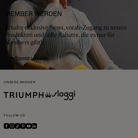
MEMBER WERDEN
Erhalte exklusive News, vorab-Zugang zu neuen
Produkten und tolle Rabatte, die es nur für
Members gibt!
MyTriumph beitreten
UNSERE MARKEN
FOLLOW US