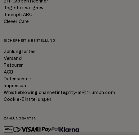
BH-Größen Rechner
Together we grow
Triumph ABC
Clever Care
SICHERHEIT & BESTELLUNG
Zahlungsarten
Versand
Retouren
AGB
Datenschutz
Impressum
Whistleblowing channel:
integrity-at@triumph.com
Cookie-Einstellungen
ZAHLUNGSARTEN