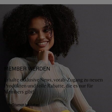
MEMBER WERDEN
Erhalte exklusive News, vorab-Zugang zu neuen
Produkten und tolle Rabatte, die es nur für
Members gibt!
MyTriumph beitreten