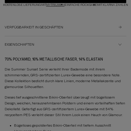
KOSTENLOSE LIEFERUNG MIT
MYTRIUMPH
EINFACHE RÜCKGABE
MIT KLARNA ZAHLEN
VERFÜGBARKEIT IN GESCHÄFTEN
EIGENSCHAFTEN
70% POLYAMID, 16% METALLISCHE FASER, 14% ELASTAN
Die Summer Sunset Serie verleiht Ihrer Bademode mit ihrem
schimmernden, GRS-zertifizierten Lurex-Gewebe eine besondere Note.
Diese Kollektion besticht durch klare Linien, moderne Metallakzente und
glamouröse Silhouetten.
Dieses tief ausgeschnittene Bikini-Oberteil überzeugt mit bügellosem
Design, weichen, herausnehmbaren Polstern und einem vorteilhaften tiefen
Dekolleté. Gefertigt aus GRS-zertifiziertem Lurex-Gewebe mit 54%
recyceltem PES verleiht dieser Stil Ihrem Look einen Hauch von Glamour.
Bügelloses gepolstertes Bikini-Oberteil mit tiefem Ausschnitt