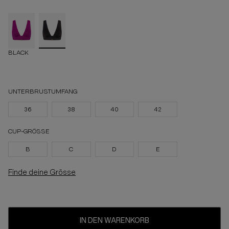
BLACK
UNTERBRUSTUMFANG
36
38
40
42
CUP-GRÖSSE
B
C
D
E
Finde deine Grösse
IN DEN WARENKORB