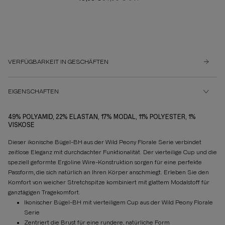
VERFÜGBARKEIT IN GESCHÄFTEN
EIGENSCHAFTEN
49% POLYAMID, 22% ELASTAN, 17% MODAL, 11% POLYESTER, 1%
VISKOSE
Dieser ikonische Bügel-BH aus der Wild Peony Florale Serie verbindet
zeitlose Eleganz mit durchdachter Funktionalität. Der vierteilige Cup und die
speziell geformte Ergoline Wire-Konstruktion sorgen für eine perfekte
Passform, die sich natürlich an Ihren Körper anschmiegt. Erleben Sie den
Komfort von weicher Stretchspitze kombiniert mit glattem Modalstoff für
ganztägigen Tragekomfort.
Ikonischer Bügel-BH mit vierteiligem Cup aus der Wild Peony Florale
Serie
Zentriert die Brust für eine rundere, natürliche Form