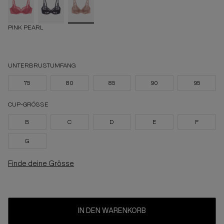
PINK PEARL
UNTERBRUSTUMFANG
75
80
85
90
95
CUP-GRÖSSE
B
C
D
E
F
G
Finde deine Grösse
IN DEN WARENKORB