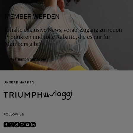
MEMBER WERDEN
Erhalte exklusive News, vorab-Zugang zu neuen
Produkten und tolle Rabatte, die es nur für
Members gibt!
MyTriumph beitreten
UNSERE MARKEN
FOLLOW US